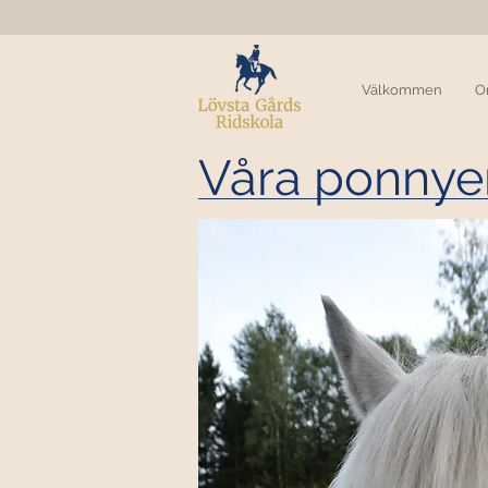
Välkommen
O
Våra ponnye