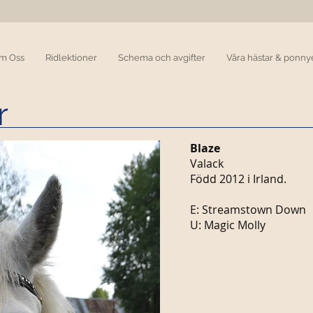
m Oss
Ridlektioner
Schema och avgifter
Våra hästar & ponny
r
Blaze
Valack
Född 2012 i Irland.
E: Streamstown Down
U: Magic Molly